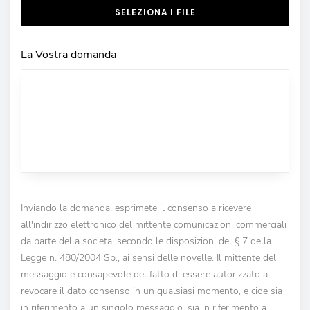
SELEZIONA I FILE
La Vostra domanda
Inviando la domanda, esprimete il consenso a ricevere
all'indirizzo elettronico del mittente comunicazioni commerciali
da parte della societa, secondo le disposizioni del § 7 della
Legge n. 480/2004 Sb., ai sensi delle novelle. Il mittente del
messaggio e consapevole del fatto di essere autorizzato a
revocare il dato consenso in un qualsiasi momento, e cioe sia
in riferimento a un singolo messaggio, sia in riferimento a