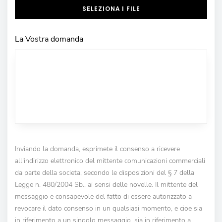
SELEZIONA I FILE
La Vostra domanda
Inviando la domanda, esprimete il consenso a ricevere
all'indirizzo elettronico del mittente comunicazioni commerciali
da parte della societa, secondo le disposizioni del § 7 della
Legge n. 480/2004 Sb., ai sensi delle novelle. Il mittente del
messaggio e consapevole del fatto di essere autorizzato a
revocare il dato consenso in un qualsiasi momento, e cioe sia
in riferimento a un singolo messaggio, sia in riferimento a