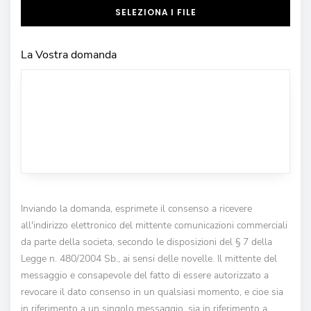
SELEZIONA I FILE
La Vostra domanda
Inviando la domanda, esprimete il consenso a ricevere
all'indirizzo elettronico del mittente comunicazioni commerciali
da parte della societa, secondo le disposizioni del § 7 della
Legge n. 480/2004 Sb., ai sensi delle novelle. Il mittente del
messaggio e consapevole del fatto di essere autorizzato a
revocare il dato consenso in un qualsiasi momento, e cioe sia
in riferimento a un singolo messaggio, sia in riferimento a