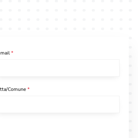
-mail
*
itta/Comune
*