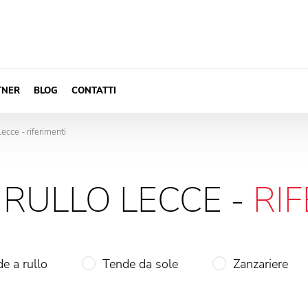
TNER
BLOG
CONTATTI
ecce - riferimenti
 RULLO LECCE -
RI
e a rullo
Tende da sole
Zanzariere