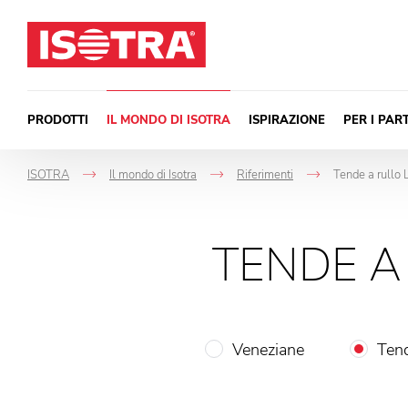
Vai al contenuto
PRODOTTI
IL MONDO DI ISOTRA
ISPIRAZIONE
PER I PAR
ISOTRA
Il mondo di Isotra
Riferimenti
Tende a rullo L
->
->
->
TENDE A
Veneziane
Tend