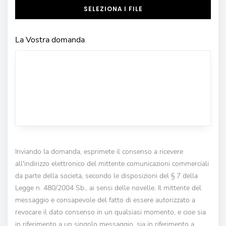
SELEZIONA I FILE
La Vostra domanda
Inviando la domanda, esprimete il consenso a ricevere
all'indirizzo elettronico del mittente comunicazioni commerciali
da parte della societa, secondo le disposizioni del § 7 della
Legge n. 480/2004 Sb., ai sensi delle novelle. Il mittente del
messaggio e consapevole del fatto di essere autorizzato a
revocare il dato consenso in un qualsiasi momento, e cioe sia
in riferimento a un singolo messaggio, sia in riferimento a