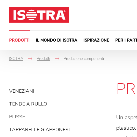
Vai al contenuto
PRODOTTI
IL MONDO DI ISOTRA
ISPIRAZIONE
PER I PAR
ISOTRA
Prodotti
Produzione componenti
->
->
PR
VENEZIANI
TENDE A RULLO
PLISSE
Un aspet
plastico,
TAPPARELLE GIAPPONESI