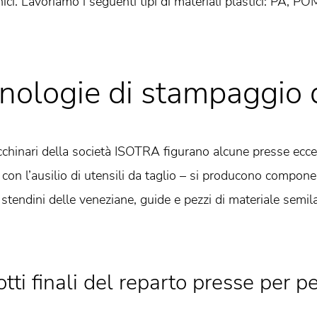
ici. Lavoriamo i seguenti tipi di materiali plastici: PA, P
nologie di stampaggio d
cchinari della società ISOTRA figurano alcune presse ecce
 con l’ausilio di utensili da taglio – si producono compone
 stendini delle veneziane, guide e pezzi di materiale semil
tti finali del reparto presse per p