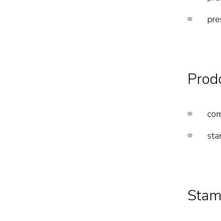
pre
Prodo
com
sta
Stam