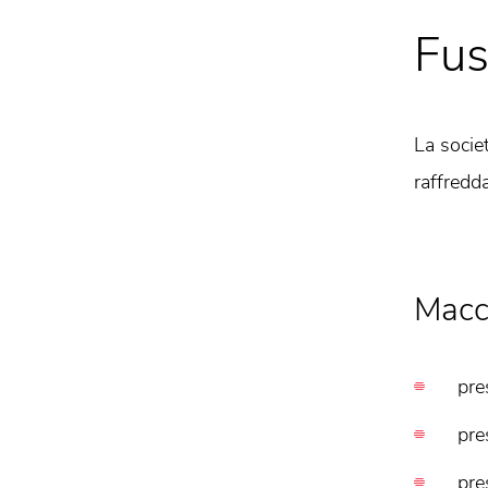
Fus
La socie
raffredd
Macch
pre
pre
pre