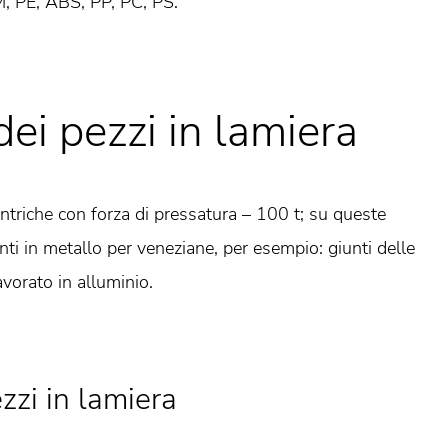
OM, PE, ABS, PP, PC, PS.
ei pezzi in lamiera
ntriche con forza di pressatura – 100 t; su queste
nti in metallo per veneziane, per esempio: giunti delle
avorato in alluminio.
ezzi in lamiera