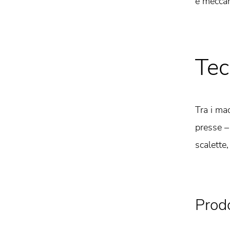
e meccan
Tec
Tra i ma
presse –
scalette,
Prodo