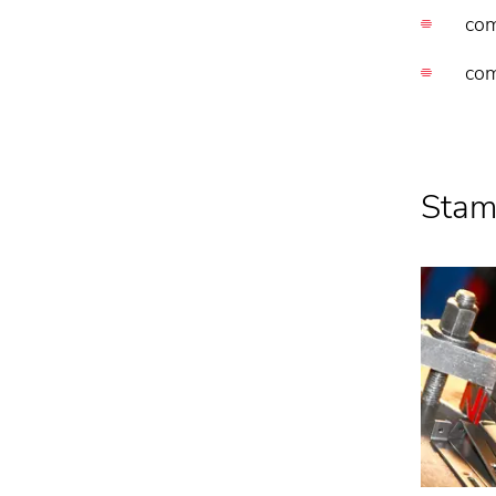
com
com
Stam