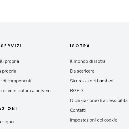
I
SERVIZI
ISOTRA
li propria
Il mondo di Isotra
 propria
Da scaricare
e di componenti
Sicurezza dei bambini
o di verniciatura a polvere
RGPD
Dichiarazione di accessibilità
AZIONI
Contatti
Impostazioni dei cookie
esigner