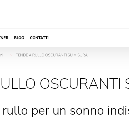
TNER
BLOG
CONTATTI
rni
TENDE A RULLO OSCURANTI SU MISURA
->
RULLO OSCURANTI 
rullo per un sonno ind