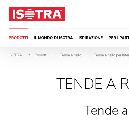
Vai al contenuto
PRODOTTI
IL MONDO DI ISOTRA
ISPIRAZIONE
PER I PAR
ISOTRA
Prodotti
Tende a rullo
Tende a rullo per inte
->
->
->
TENDE A 
Tende a 