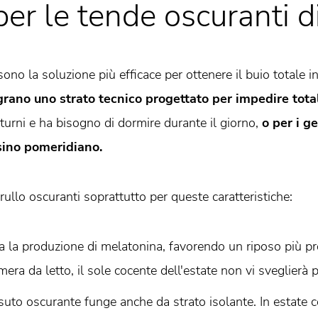
per le tende oscuranti 
ono la soluzione più efficace per ottenere il buio totale 
grano uno strato tecnico progettato per impedire tota
 turni e ha bisogno di dormire durante il giorno,
o per i g
sino pomeridiano.
 rullo oscuranti soprattutto per queste caratteristiche:
la la produzione di melatonina, favorendo un riposo più pr
mera da letto, il sole cocente dell'estate non vi sveglierà
ssuto oscurante funge anche da strato isolante. In estate 