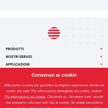
PRODOTTI
NOSTRI
SERVIZI
APPLICAZIONI
ISOTRA
Consenso ai cookie
CONTATTO
Utilizziamo i cookie per garantire la migliore esperienza utente sul
nostro sito web. Per informazioni dettagliate sui cookie, vedere
Più informazioni sui cookie
. Cliccando su „Accettare tutto“ accetti
che possiamo utilizzare tutti i tipi di cookie. Se volete permettere