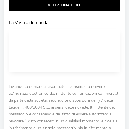
SELEZIONA I FILE
La Vostra domanda
Inviando la domanda, esprimete il consenso a ricevere
all'indirizzo elettronico del mittente comunicazioni commerciali
da parte della societa, secondo le disposizioni del § 7 della
Legge n. 480/2004 Sb., ai sensi delle novelle. Il mittente del
messaggio e consapevole del fatto di essere autorizzato a
revocare il dato consenso in un qualsiasi momento, e cioe sia
in riferimento a un singolo messaggio, sia in riferimento a