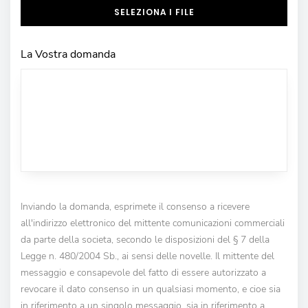
SELEZIONA I FILE
La Vostra domanda
Inviando la domanda, esprimete il consenso a ricevere
all'indirizzo elettronico del mittente comunicazioni commerciali
da parte della societa, secondo le disposizioni del § 7 della
Legge n. 480/2004 Sb., ai sensi delle novelle. Il mittente del
messaggio e consapevole del fatto di essere autorizzato a
revocare il dato consenso in un qualsiasi momento, e cioe sia
in riferimento a un singolo messaggio, sia in riferimento a