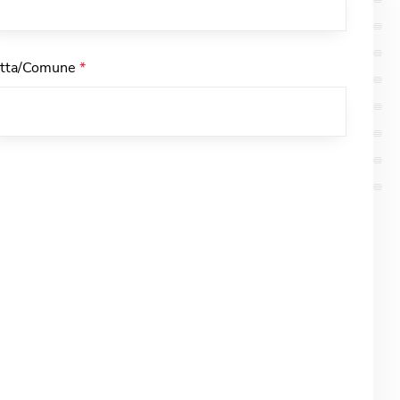
itta/Comune
*