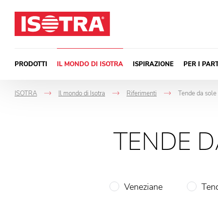
Vai al contenuto
PRODOTTI
IL MONDO DI ISOTRA
ISPIRAZIONE
PER I PAR
ISOTRA
Il mondo di Isotra
Riferimenti
Tende da sole T
->
->
->
TENDE D
Veneziane
Tend