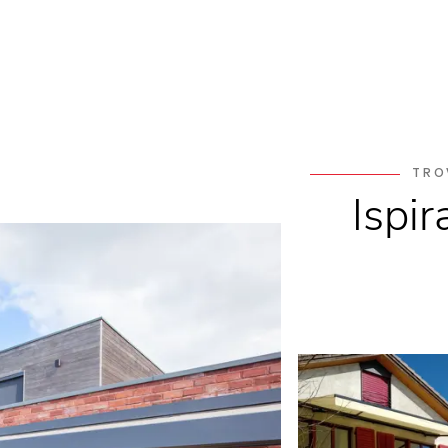
TRO
Ispir