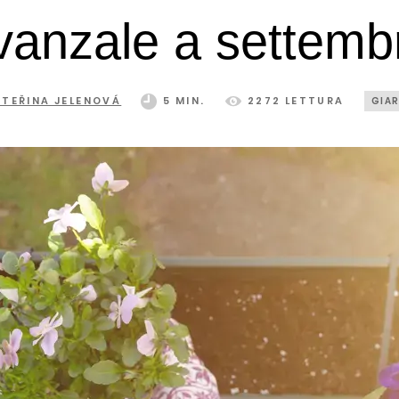
vanzale a settemb
ATEŘINA JELENOVÁ
5 MIN.
2272 LETTURA
GIA