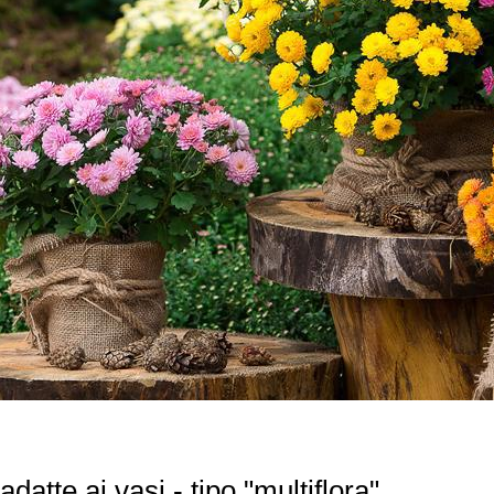
datte ai vasi - tipo "multiflora"