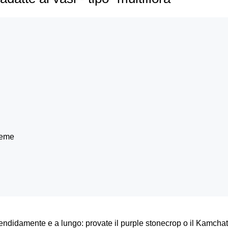
reme
endidamente e a lungo: provate il purple stonecrop o il Kamchatk