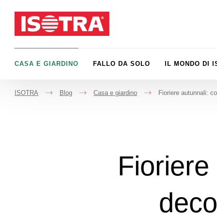
Vai al contenuto
CASA E GIARDINO
FALLO DA SOLO
IL MONDO DI 
ISOTRA
Blog
Casa e giardino
Fioriere autunnali: 
->
->
->
Fioriere
deco