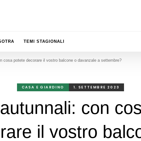
ISOTRA
TEMI STAGIONALI
con cosa potete decorare il vostro balcone o davanzale a settembre?
CASA E GIARDINO
1. SETTEMBRE 2023
 autunnali: con co
rare il vostro balc