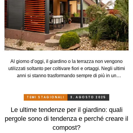
Al giorno d’oggi, il giardino o la terrazza non vengono
utilizzati soltanto per coltivare fiori e ortaggi. Negli ultimi
anni si stanno trasformando sempre di più in un
prolungamento dello spazio abitativo, quasi un salotto
estivo dove riposarsi, mangiare, lavorare e divertirsi con gli
amici. Tuttavia, affinché questo spazio esterno sia
TEMI STAGIONALI
3. AGOSTO 2025
confortevole e utilizzabile durante tutta la giornata, non
Le ultime tendenze per il giardino: quali
bastano solo mobili da giardino e barbecue. Il ruolo
pergole sono di tendenza e perché creare il
fondamentale è svolto da schermature solari, che aiutano a
regolare la temperatura, proteggono dal sole cocente, dalla
compost?
pioggia o dal vento e conferiscono all'ambiente intimità e