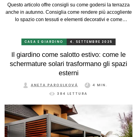
Questo articolo offre consigli su come godersi la terrazza
anche in autunno. Consiglia come rendere più accogliente
lo spazio con tessuti e elementi decorativi e come
proteggerlo dalle intemperie con diversi tipi di schermature,
come tende da sole o tende a rullo. Per un maggiore
comfort, si consiglia di utilizzare una fonte di calore, ad
CASA E GIARDINO
4. SETTEMBRE 2025
esempio un riscaldatore portatile.
Il giardino come salotto estivo: come le
schermature solari trasformano gli spazi
esterni
ANETA PAROULKOVÁ
4 MIN.
384 LETTURA