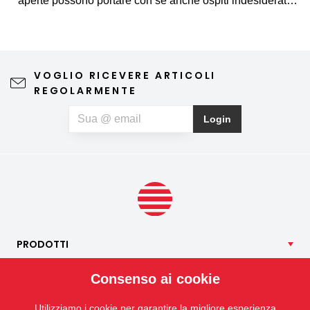
aperte possono portare con sé anche ospiti indesiderati,
come zanzare, mosche, vespe e altri piccoli insetti. La
zanzariera rappresenta una soluzione semplice ed
elegante, che consente di arieggiare gli ambienti senza
preoccupazioni e di godersi appieno le giornate di
VOGLIO RICEVERE ARTICOLI
primavera e d'estate. Una zanzariera di qualità non
REGOLARMENTE
compromette la vista verso l'esterno né l'estetica
dell'abitazione, richiede una manutenzione minima e può
Login
contribuire anche a un riposo notturno più sereno. Se, oltre
agli insetti, soffrite anche di allergie al polline, potete
optare per una zanzariera speciale anti-polline, che aiuta a
limitare la quantità di particelle di polline che penetrano
all’interno.
PRODOTTI
NOSTRI
SERVIZI
Consenso ai cookie
APPLICAZIONI
Utilizziamo i cookie per garantire la migliore esperienza