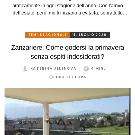
praticamente in ogni stagione dell'anno. Con l'arrivo
dell'estate, però, molti iniziano a evitarla, soprattutto
perché, a causa delle alte temperature, si trasforma più in
una serra rovente che in un luogo piacevole in cui
rilassarsi. Che peccato, però. Eppure basta davvero poco.
TEMI STAGIONALI
11. LUGLIO 2026
Con un sistema di schermatura adeguato, pratico e
Zanzariere: Come godersi la primavera
intelligente, potrete godervi la vostra veranda in tutta
senza ospiti indesiderati?
comodità, in ogni stagione e senza limitazioni.
KATEŘINA JELENOVÁ
4 MIN.
1164 LETTURA