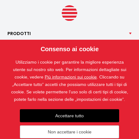
limitare la quantità di particelle di polline che penetrano
all’interno.
PRODOTTI
NOSTRI
SERVIZI
Consenso ai cookie
APPLICAZIONI
Utilizziamo i cookie per garantire la migliore esperienza
ISOTRA
utente sul nostro sito web. Per informazioni dettagliate sui
CONTATTO
cookie, vedere
Più informazioni sui cookie
. Cliccando su
„Accettare tutto“ accetti che possiamo utilizzare tutti i tipi di
cookie. Se volete permettere l'uso solo di certi tipi di cookie,
potete farlo nella sezione delle „impostazioni dei cookie“.
Accettare tutto
Non accettare i cookie