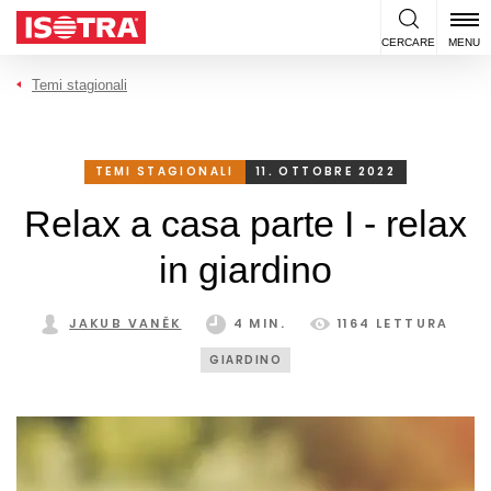
Vai al contenuto
CERCARE
MENU
Temi stagionali
TEMI STAGIONALI
11. OTTOBRE 2022
Relax a casa parte I - relax
in giardino
JAKUB VANĚK
4 MIN.
1164 LETTURA
GIARDINO