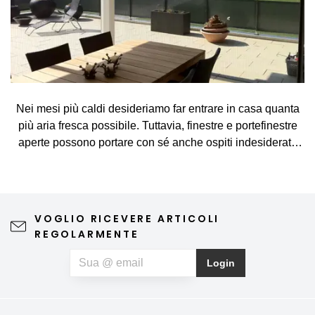
Nei mesi più caldi desideriamo far entrare in casa quanta
più aria fresca possibile. Tuttavia, finestre e portefinestre
aperte possono portare con sé anche ospiti indesiderati,
come zanzare, mosche, vespe e altri piccoli insetti. La
zanzariera rappresenta una soluzione semplice ed
elegante, che consente di arieggiare gli ambienti senza
preoccupazioni e di godersi appieno le giornate di
VOGLIO RICEVERE ARTICOLI
primavera e d'estate. Una zanzariera di qualità non
REGOLARMENTE
compromette la vista verso l'esterno né l'estetica
dell'abitazione, richiede una manutenzione minima e può
Login
contribuire anche a un riposo notturno più sereno. Se, oltre
agli insetti, soffrite anche di allergie al polline, potete
optare per una zanzariera speciale anti-polline, che aiuta a