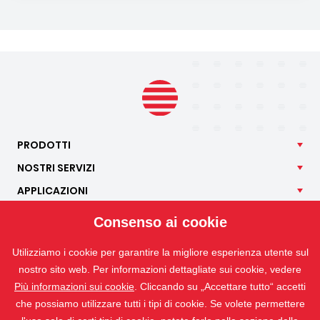
PRODOTTI
NOSTRI
SERVIZI
APPLICAZIONI
ISOTRA
Consenso ai cookie
CONTATTO
Utilizziamo i cookie per garantire la migliore esperienza utente sul
nostro sito web. Per informazioni dettagliate sui cookie, vedere
Più informazioni sui cookie
. Cliccando su „Accettare tutto“ accetti
che possiamo utilizzare tutti i tipi di cookie. Se volete permettere