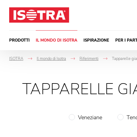
Vai al contenuto
PRODOTTI
IL MONDO DI ISOTRA
ISPIRAZIONE
PER I PAR
ISOTRA
Il mondo di Isotra
Riferimenti
Tapparelle gia
->
->
->
TAPPARELLE GI
Veneziane
Tend