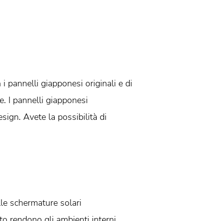
i pannelli giapponesi originali e di
. I pannelli giapponesi
sign. Avete la possibilità di
lle schermature solari
to rendono gli ambienti interni