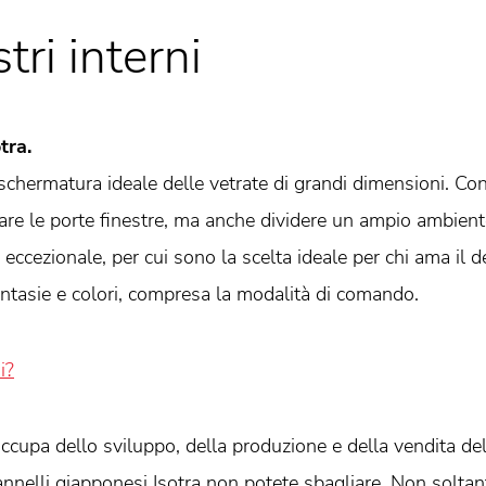
tri interni
tra.
schermatura ideale delle vetrate di grandi dimensioni. Con 
re le porte finestre, ma anche dividere un ampio ambiente
 eccezionale, per cui sono la scelta ideale per chi ama il de
ntasie e colori, compresa la modalità di comando.
i?
 occupa dello sviluppo, della produzione e della vendita de
pannelli giapponesi Isotra non potete sbagliare. Non soltan