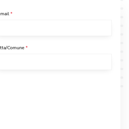
-mail
*
itta/Comune
*