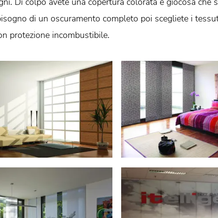
egni. Di colpo avete una copertura colorata e giocosa che 
bisogno di un oscuramento completo poi scegliete i tessuti
con protezione incombustibile.