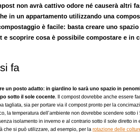
post non avrà cattivo odore né causerà altri fas
he in un appartamento utilizzando una compos
l compostaggio è facile: basta creare uno spazio
t e scoprire cosa è possibile compostare e in 
i fa
are un posto adatto: in giardino lo sarà uno spazio in penom
o sotto il sole cocente
. Il compost dovrebbe anche essere fa
erba tagliata, sia per portare via il compost pronto per la concima
o, la temperatura dell’ambiente non dovrebbe scendere sotto i 
 senza isolamento in inverno e al contrario sotto il sole diretto i
ità che si può utilizzare, ad esempio, per la
rotazione delle colture