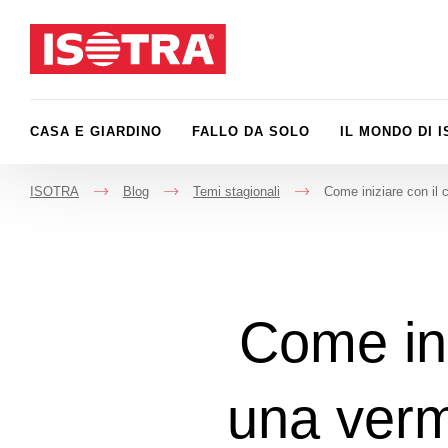
Vai al contenuto
CASA E GIARDINO
FALLO DA SOLO
IL MONDO DI 
ISOTRA
Blog
Temi stagionali
Come iniziare con il
->
->
->
Come ini
una verm