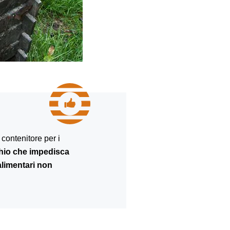
contenitore per i
hio che impedisca
 alimentari non