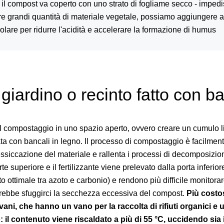
l compost va coperto con uno strato di fogliame secco - impedis
grandi quantità di materiale vegetale, possiamo aggiungere a
olare per ridurre l'acidità e accelerare la formazione di humus
iardino o recinto fatto con b
al compostaggio in uno spazio aperto, ovvero creare un cumulo l
ata con bancali in legno. Il processo di compostaggio è facilmen
essiccazione del materiale e rallenta i processi di decomposizio
rte superiore e il fertilizzante viene prelevato dalla porta inferior
 ottimale tra azoto e carbonio) e rendono più difficile monitora
trebbe sfuggirci la secchezza eccessiva del compost.
Più costos
vani, che hanno un vano per la raccolta di rifiuti organici e 
: il contenuto viene riscaldato a più di 55 °C, uccidendo sia 