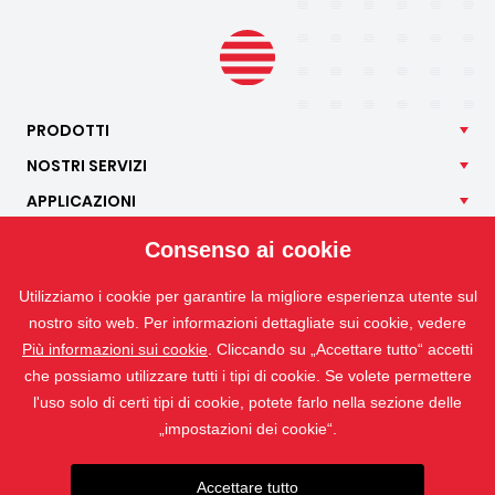
PRODOTTI
NOSTRI
SERVIZI
APPLICAZIONI
ISOTRA
Consenso ai cookie
CONTATTO
Utilizziamo i cookie per garantire la migliore esperienza utente sul
nostro sito web. Per informazioni dettagliate sui cookie, vedere
Più informazioni sui cookie
. Cliccando su „Accettare tutto“ accetti
che possiamo utilizzare tutti i tipi di cookie. Se volete permettere
l'uso solo di certi tipi di cookie, potete farlo nella sezione delle
„impostazioni dei cookie“.
Accettare tutto