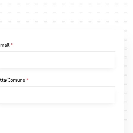
-mail
*
itta/Comune
*