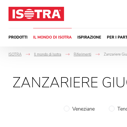
Vai al contenuto
PRODOTTI
IL MONDO DI ISOTRA
ISPIRAZIONE
PER I PAR
ISOTRA
Il mondo di Isotra
Riferimenti
Zanzariere Giu
->
->
->
ZANZARIERE GIU
Veneziane
Tend