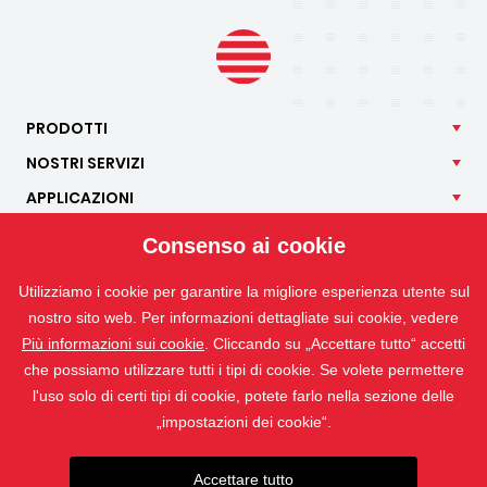
PRODOTTI
NOSTRI
SERVIZI
APPLICAZIONI
ISOTRA
Consenso ai cookie
CONTATTO
Utilizziamo i cookie per garantire la migliore esperienza utente sul
nostro sito web. Per informazioni dettagliate sui cookie, vedere
Più informazioni sui cookie
. Cliccando su „Accettare tutto“ accetti
che possiamo utilizzare tutti i tipi di cookie. Se volete permettere
l'uso solo di certi tipi di cookie, potete farlo nella sezione delle
„impostazioni dei cookie“.
Accettare tutto