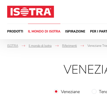
Vai al contenuto
PRODOTTI
IL MONDO DI ISOTRA
ISPIRAZIONE
PER I PAR
ISOTRA
Il mondo di Isotra
Riferimenti
Veneziane Tries
->
->
->
VENEZI
Veneziane
Tend