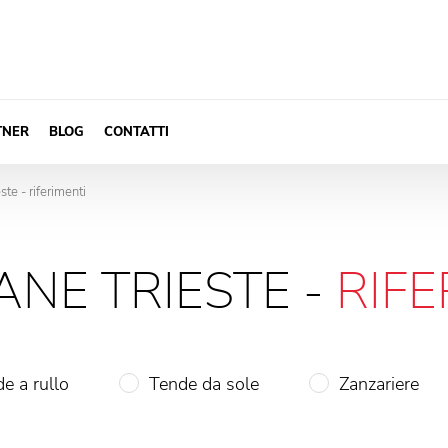
TNER
BLOG
CONTATTI
te - riferimenti
ANE TRIESTE -
RIFE
e a rullo
Tende da sole
Zanzariere