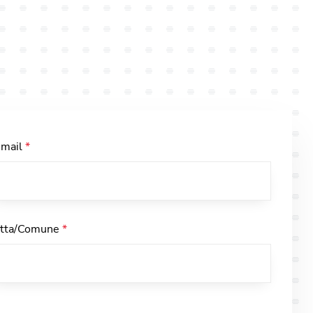
-mail
*
itta/Comune
*