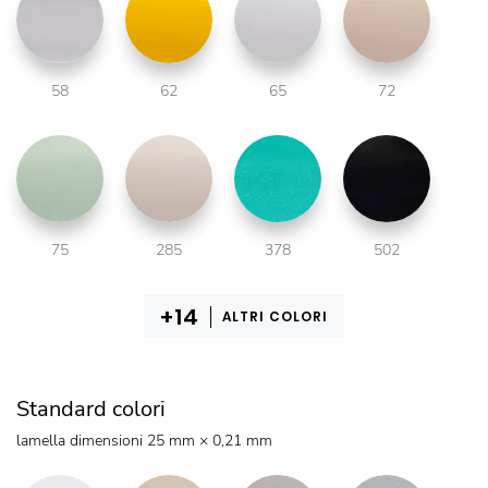
58
62
65
72
75
285
378
502
ALTRI COLORI
Standard colori
lamella dimensioni 25 mm × 0,21 mm