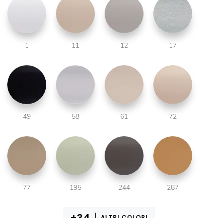
1
11
12
17
49
58
61
72
77
195
244
287
ALTRI COLORI