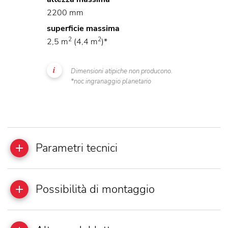
2200 mm
superficie massima
2
2
2,5 m
(4,4 m
)*
Dimensioni atipiche non producono.
*noc ingranaggio planetario
Parametri tecnici
Possibilità di montaggio