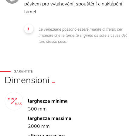
páskem pro vytahování, spouštění a naklápění
lamel
Le veneziane possono essere munite di freno, per
impedire che le lamelle si girino da sole a causa del
loro stesso peso.
GARANTITE
Dimensioni
larghezza minima
300 mm
larghezza massima
2000 mm
altezza massima