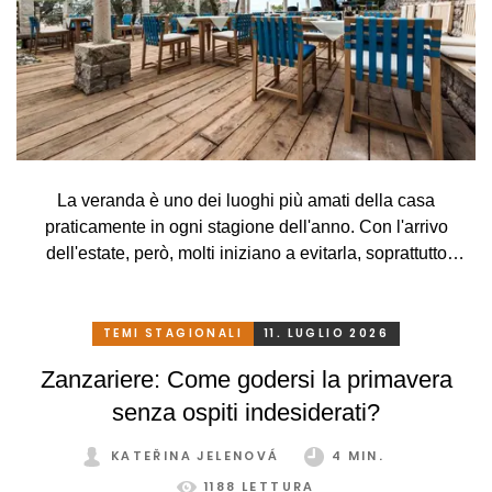
La veranda è uno dei luoghi più amati della casa
praticamente in ogni stagione dell'anno. Con l'arrivo
dell'estate, però, molti iniziano a evitarla, soprattutto
perché, a causa delle alte temperature, si trasforma più in
una serra rovente che in un luogo piacevole in cui
rilassarsi. Che peccato, però. Eppure basta davvero poco.
TEMI STAGIONALI
11. LUGLIO 2026
Con un sistema di schermatura adeguato, pratico e
Zanzariere: Come godersi la primavera
intelligente, potrete godervi la vostra veranda in tutta
senza ospiti indesiderati?
comodità, in ogni stagione e senza limitazioni.
KATEŘINA JELENOVÁ
4 MIN.
1188 LETTURA