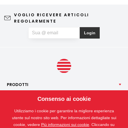
elegante, che consente di arieggiare gli ambienti senza
preoccupazioni e di godersi appieno le giornate di
VOGLIO RICEVERE ARTICOLI
primavera e d'estate. Una zanzariera di qualità non
REGOLARMENTE
compromette la vista verso l'esterno né l'estetica
dell'abitazione, richiede una manutenzione minima e può
Login
contribuire anche a un riposo notturno più sereno. Se, oltre
agli insetti, soffrite anche di allergie al polline, potete
optare per una zanzariera speciale anti-polline, che aiuta a
limitare la quantità di particelle di polline che penetrano
all’interno.
PRODOTTI
NOSTRI
SERVIZI
Consenso ai cookie
APPLICAZIONI
Utilizziamo i cookie per garantire la migliore esperienza
ISOTRA
utente sul nostro sito web. Per informazioni dettagliate sui
CONTATTO
cookie, vedere
Più informazioni sui cookie
. Cliccando su