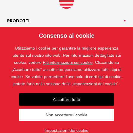
all’interno.
PRODOTTI
NOSTRI
SERVIZI
Consenso ai cookie
APPLICAZIONI
Utilizziamo i cookie per garantire la migliore esperienza
ISOTRA
utente sul nostro sito web. Per informazioni dettagliate sui
CONTATTO
cookie, vedere
Più informazioni sui cookie
. Cliccando su
„Accettare tutto“ accetti che possiamo utilizzare tutti i tipi di
cookie. Se volete permettere l'uso solo di certi tipi di cookie,
potete farlo nella sezione delle „impostazioni dei cookie“.
Accettare tutto
Non accettare i cookie
© 2019 - 2026 ISOTRA a.s.
Impostazioni dei cookie
creato da
webProgress