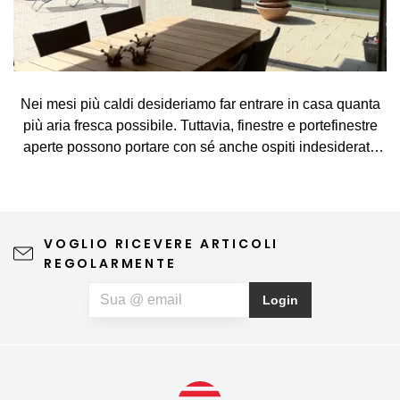
Nei mesi più caldi desideriamo far entrare in casa quanta
più aria fresca possibile. Tuttavia, finestre e portefinestre
aperte possono portare con sé anche ospiti indesiderati,
come zanzare, mosche, vespe e altri piccoli insetti. La
zanzariera rappresenta una soluzione semplice ed
elegante, che consente di arieggiare gli ambienti senza
preoccupazioni e di godersi appieno le giornate di
VOGLIO RICEVERE ARTICOLI
primavera e d'estate. Una zanzariera di qualità non
REGOLARMENTE
compromette la vista verso l'esterno né l'estetica
dell'abitazione, richiede una manutenzione minima e può
Login
contribuire anche a un riposo notturno più sereno. Se, oltre
agli insetti, soffrite anche di allergie al polline, potete
optare per una zanzariera speciale anti-polline, che aiuta a
limitare la quantità di particelle di polline che penetrano