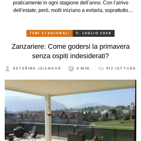
praticamente in ogni stagione dell'anno. Con l'arrivo
dell'estate, però, molti iniziano a evitarla, soprattutto
perché, a causa delle alte temperature, si trasforma più in
una serra rovente che in un luogo piacevole in cui
rilassarsi. Che peccato, però. Eppure basta davvero poco.
TEMI STAGIONALI
11. LUGLIO 2026
Con un sistema di schermatura adeguato, pratico e
Zanzariere: Come godersi la primavera
intelligente, potrete godervi la vostra veranda in tutta
senza ospiti indesiderati?
comodità, in ogni stagione e senza limitazioni.
KATEŘINA JELENOVÁ
4 MIN.
912 LETTURA