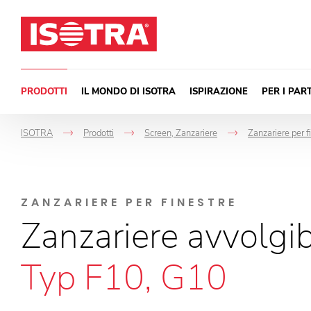
Vai al contenuto
PRODOTTI
IL MONDO DI ISOTRA
ISPIRAZIONE
PER I PAR
ISOTRA
Prodotti
Screen, Zanzariere
Zanzariere per f
->
->
->
ZANZARIERE PER FINESTRE
Zanzariere avvolgibi
Typ F10, G10