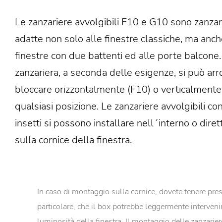
Le zanzariere avvolgibili F10 e G10 sono zanzari
adatte non solo alle finestre classiche, ma anch
finestre con due battenti ed alle porte balcone.
zanzariera, a seconda delle esigenze, si può arr
bloccare orizzontalmente (F10) o verticalmente
qualsiasi posizione. Le zanzariere avvolgibili con
insetti si possono installare nell´interno o dir
sulla cornice della finestra.
In caso di montaggio sulla cornice, dovete tenere pres
particolare, che il box potrebbe leggermente interveni
luminosità della finestra. Il montaggio delle zanzarier