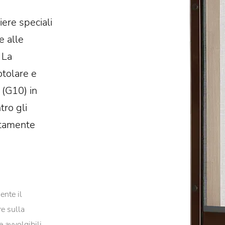
ere speciali
e alle
 La
otolare e
 (G10) in
tro gli
ettamente
ente il
re sulla
e avvolgibili