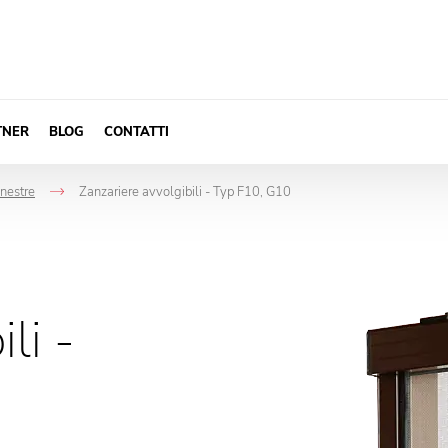
TNER
BLOG
CONTATTI
inestre
Zanzariere avvolgibili - Typ F10, G10
->
li -