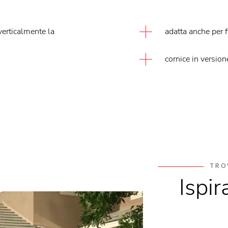
verticalmente la
adatta anche per f
cornice in versio
TRO
Ispir