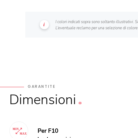
I colori indicati sopra sono soltanto illustrativi
L’eventuale reclamo per una selezione di colore
GARANTITE
Dimensioni
Per F10