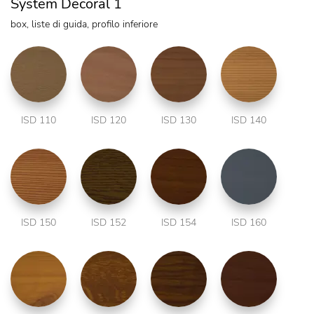
System Decoral 1
box, liste di guida, profilo inferiore
ISD 110
ISD 120
ISD 130
ISD 140
ISD 150
ISD 152
ISD 154
ISD 160