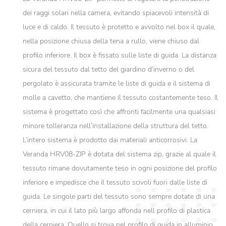
dei raggi solari nella camera, evitando spiacevoli intensità di
luce e di caldo. Il tessuto è protetto e avvolto nel box il quale,
nella posizione chiusa della tena a rullo, viene chiuso dal
profilo inferiore. Il box è fissato sulle liste di guida. La distanza
sicura del tessuto dal tetto del giardino d’inverno o del
pergolato è assicurata tramite le liste di guida e il sistema di
molle a cavetto, che mantiene il tessuto costantemente teso. Il
sistema è progettato così che affronti facilmente una qualsiasi
minore tolleranza nell’installazione della struttura del tetto.
L’intero sistema è prodotto dai materiali anticorrosivi. La
Veranda HRV08-ZIP è dotata del sistema zip, grazie al quale il
tessuto rimane dovutamente teso in ogni posizione del profilo
inferiore e impedisce che il tessuto scivoli fuori dalle liste di
guida. Le singole parti del tessuto sono sempre dotate di una
cerniera, in cui il lato più largo affonda nell profilo di plastica
della cerniera. Quello si trova nel profilo di guida in alluminio.