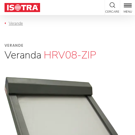
Vai al contenuto
CERCARE
MENU
Verande
VERANDE
Veranda
HRV08-ZIP