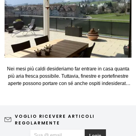
Nei mesi più caldi desideriamo far entrare in casa quanta
più aria fresca possibile. Tuttavia, finestre e portefinestre
aperte possono portare con sé anche ospiti indesiderati,
come zanzare, mosche, vespe e altri piccoli insetti. La
zanzariera rappresenta una soluzione semplice ed
elegante, che consente di arieggiare gli ambienti senza
preoccupazioni e di godersi appieno le giornate di
VOGLIO RICEVERE ARTICOLI
primavera e d'estate. Una zanzariera di qualità non
REGOLARMENTE
compromette la vista verso l'esterno né l'estetica
dell'abitazione, richiede una manutenzione minima e può
Login