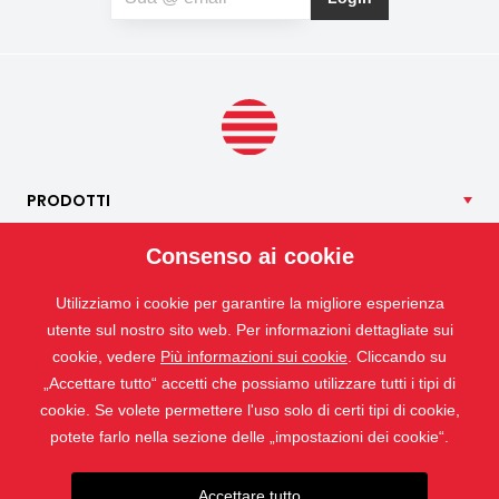
contribuire anche a un riposo notturno più sereno. Se, oltre
agli insetti, soffrite anche di allergie al polline, potete
optare per una zanzariera speciale anti-polline, che aiuta a
limitare la quantità di particelle di polline che penetrano
all’interno.
PRODOTTI
NOSTRI
SERVIZI
Consenso ai cookie
APPLICAZIONI
Utilizziamo i cookie per garantire la migliore esperienza
ISOTRA
utente sul nostro sito web. Per informazioni dettagliate sui
CONTATTO
cookie, vedere
Più informazioni sui cookie
. Cliccando su
„Accettare tutto“ accetti che possiamo utilizzare tutti i tipi di
cookie. Se volete permettere l'uso solo di certi tipi di cookie,
potete farlo nella sezione delle „impostazioni dei cookie“.
Accettare tutto