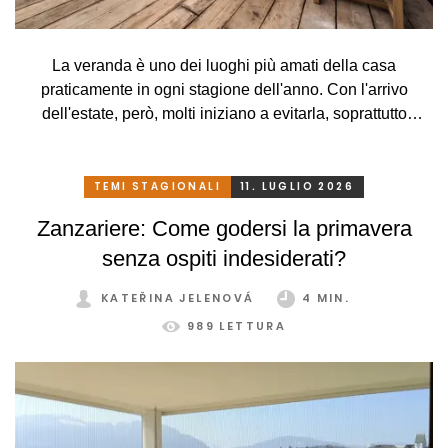
La veranda è uno dei luoghi più amati della casa
praticamente in ogni stagione dell'anno. Con l'arrivo
dell'estate, però, molti iniziano a evitarla, soprattutto
perché, a causa delle alte temperature, si trasforma più in
una serra rovente che in un luogo piacevole in cui
rilassarsi. Che peccato, però. Eppure basta davvero poco.
TEMI STAGIONALI
11. LUGLIO 2026
Con un sistema di schermatura adeguato, pratico e
Zanzariere: Come godersi la primavera
intelligente, potrete godervi la vostra veranda in tutta
senza ospiti indesiderati?
comodità, in ogni stagione e senza limitazioni.
KATEŘINA JELENOVÁ
4 MIN.
989 LETTURA