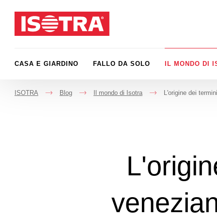
Vai al contenuto
CASA E GIARDINO
FALLO DA SOLO
IL MONDO DI 
ISOTRA
Blog
Il mondo di Isotra
L'origine dei termin
->
->
->
L'origin
veneziane