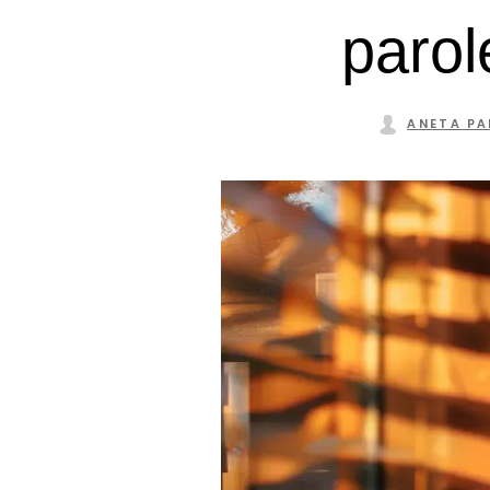
parole
ANETA P