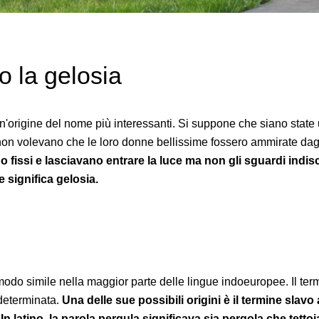
o la gelosia
'origine del nome più interessanti. Si suppone che siano state ut
 non volevano che le loro donne bellissime fossero ammirate dag
erano fissi e lasciavano entrare la luce ma non gli sguardi indi
e significa gelosia.
odo simile nella maggior parte delle lingue indoeuropee. Il term
ndeterminata.
Una delle sue possibili origini è il termine slavo
In latino, la parola pergula significava sia pergola che tetto