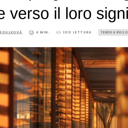
 verso il loro sign
AROULKOVÁ
4 MIN.
1312 LETTURA
TENDE A RULL