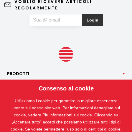
VOGLIO RICEVERE ARTICOLI
REGOLARMENTE
Login
PRODOTTI
NOSTRI
SERVIZI
Consenso ai cookie
APPLICAZIONI
Utilizziamo i cookie per garantire la migliore esperienza
ISOTRA
utente sul nostro sito web. Per informazioni dettagliate sui
CONTATTO
cookie, vedere
Più informazioni sui cookie
. Cliccando su
„Accettare tutto“ accetti che possiamo utilizzare tutti i tipi di
cookie. Se volete permettere l'uso solo di certi tipi di cookie,