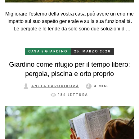
Migliorare l'esterno della vostra casa può avere un enorme
impatto sul suo aspetto generale e sulla sua funzionalità.
Le pergole e le tende da sole sono due soluzioni di
schermatura che non solo aggiungono una dimensione
estetica, ma migliorano anche il comfort abitativo. In questo
articolo scoprirete come pergole e tende da sole ravvivano
CASA E GIARDINO
25. MARZO 2026
gli esterni e offrono nuove possibilità ai vostri spazi esterni.
Giardino come rifugio per il tempo libero:
pergola, piscina e orto proprio
ANETA PAROULKOVÁ
4 MIN.
184 LETTURA