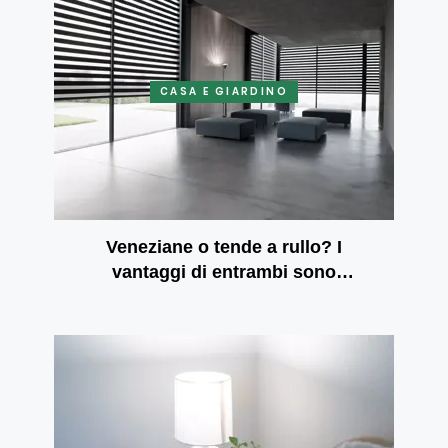
CASA E GIARDINO
Veneziane o tende a rullo? I
vantaggi di entrambi sono
rispecchiati nelle tende a rullo
giorno e notte