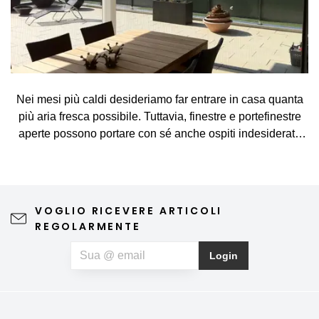
Nei mesi più caldi desideriamo far entrare in casa quanta
più aria fresca possibile. Tuttavia, finestre e portefinestre
aperte possono portare con sé anche ospiti indesiderati,
come zanzare, mosche, vespe e altri piccoli insetti. La
zanzariera rappresenta una soluzione semplice ed
elegante, che consente di arieggiare gli ambienti senza
preoccupazioni e di godersi appieno le giornate di
VOGLIO RICEVERE ARTICOLI
primavera e d'estate. Una zanzariera di qualità non
REGOLARMENTE
compromette la vista verso l'esterno né l'estetica
dell'abitazione, richiede una manutenzione minima e può
Login
contribuire anche a un riposo notturno più sereno. Se, oltre
agli insetti, soffrite anche di allergie al polline, potete
optare per una zanzariera speciale anti-polline, che aiuta a