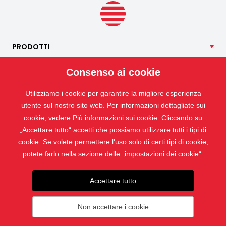
limitare la quantità di particelle di polline che penetrano
all’interno.
PRODOTTI
NOSTRI
SERVIZI
Consenso ai cookie
APPLICAZIONI
Utilizziamo i cookie per garantire la migliore esperienza
ISOTRA
utente sul nostro sito web. Per informazioni dettagliate sui
CONTATTO
cookie, vedere
Più informazioni sui cookie
. Cliccando su
„Accettare tutto“ accetti che possiamo utilizzare tutti i tipi di
cookie. Se volete permettere l'uso solo di certi tipi di cookie,
potete farlo nella sezione delle „impostazioni dei cookie“.
Accettare tutto
Non accettare i cookie
© 2019 - 2026 ISOTRA a.s.