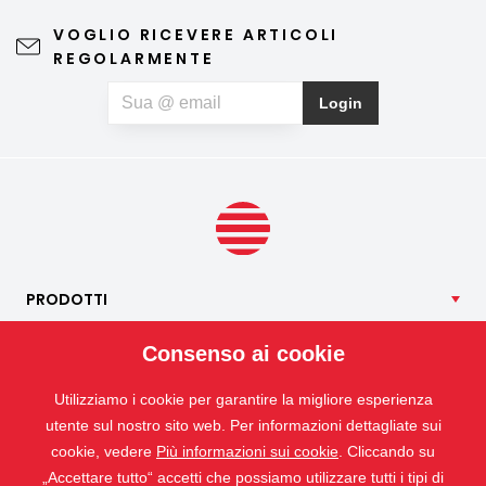
preoccupazioni e di godersi appieno le giornate di
VOGLIO RICEVERE ARTICOLI
primavera e d'estate. Una zanzariera di qualità non
REGOLARMENTE
compromette la vista verso l'esterno né l'estetica
dell'abitazione, richiede una manutenzione minima e può
Login
contribuire anche a un riposo notturno più sereno. Se, oltre
agli insetti, soffrite anche di allergie al polline, potete
optare per una zanzariera speciale anti-polline, che aiuta a
limitare la quantità di particelle di polline che penetrano
all’interno.
PRODOTTI
NOSTRI
SERVIZI
Consenso ai cookie
APPLICAZIONI
Utilizziamo i cookie per garantire la migliore esperienza
ISOTRA
utente sul nostro sito web. Per informazioni dettagliate sui
CONTATTO
cookie, vedere
Più informazioni sui cookie
. Cliccando su
„Accettare tutto“ accetti che possiamo utilizzare tutti i tipi di