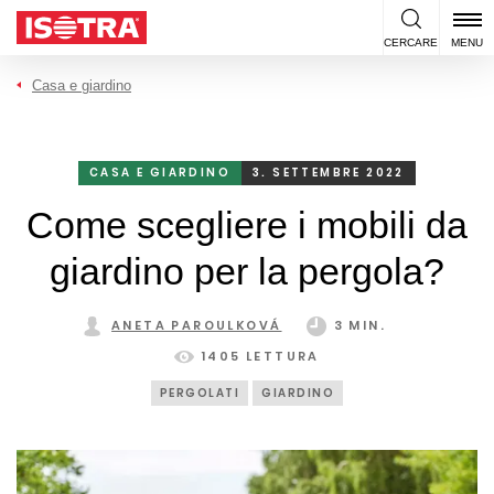
Vai al contenuto
CERCARE
MENU
Casa e giardino
CASA E GIARDINO
3. SETTEMBRE 2022
Come scegliere i mobili da
giardino per la pergola?
ANETA PAROULKOVÁ
3 MIN.
1405 LETTURA
PERGOLATI
GIARDINO