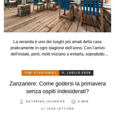
La veranda è uno dei luoghi più amati della casa
praticamente in ogni stagione dell'anno. Con l'arrivo
dell'estate, però, molti iniziano a evitarla, soprattutto
perché, a causa delle alte temperature, si trasforma più in
una serra rovente che in un luogo piacevole in cui
rilassarsi. Che peccato, però. Eppure basta davvero poco.
TEMI STAGIONALI
11. LUGLIO 2026
Con un sistema di schermatura adeguato, pratico e
Zanzariere: Come godersi la primavera
intelligente, potrete godervi la vostra veranda in tutta
senza ospiti indesiderati?
comodità, in ogni stagione e senza limitazioni.
KATEŘINA JELENOVÁ
4 MIN.
1405 LETTURA