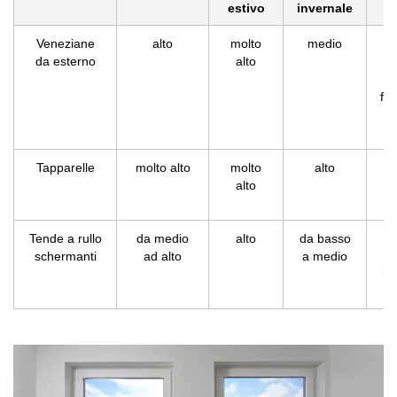
estivo
invernale
Veneziane
alto
molto
medio
R
da esterno
alto
fr
Tapparelle
molto alto
molto
alto
alto
ac
e
Tende a rullo
da medio
alto
da basso
Pr
schermanti
ad alto
a medio
ma