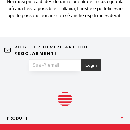
Nei mesi più caldi desideriamo far entrare in casa quanta
più aria fresca possibile. Tuttavia, finestre e portefinestre
aperte possono portare con sé anche ospiti indesiderati,
come zanzare, mosche, vespe e altri piccoli insetti. La
zanzariera rappresenta una soluzione semplice ed
elegante, che consente di arieggiare gli ambienti senza
preoccupazioni e di godersi appieno le giornate di
VOGLIO RICEVERE ARTICOLI
primavera e d'estate. Una zanzariera di qualità non
REGOLARMENTE
compromette la vista verso l'esterno né l'estetica
dell'abitazione, richiede una manutenzione minima e può
Login
contribuire anche a un riposo notturno più sereno. Se, oltre
agli insetti, soffrite anche di allergie al polline, potete
optare per una zanzariera speciale anti-polline, che aiuta a
limitare la quantità di particelle di polline che penetrano
all’interno.
PRODOTTI
NOSTRI
SERVIZI