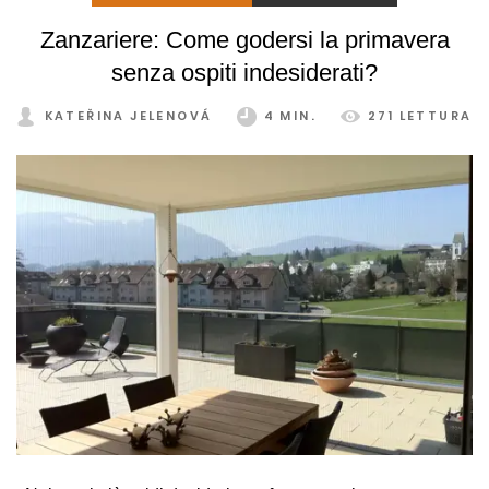
Con un sistema di schermatura adeguato, pratico e
Zanzariere: Come godersi la primavera
intelligente, potrete godervi la vostra veranda in tutta
senza ospiti indesiderati?
comodità, in ogni stagione e senza limitazioni.
KATEŘINA JELENOVÁ
4 MIN.
271 LETTURA