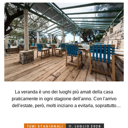
La veranda è uno dei luoghi più amati della casa
praticamente in ogni stagione dell'anno. Con l'arrivo
dell'estate, però, molti iniziano a evitarla, soprattutto
perché, a causa delle alte temperature, si trasforma più in
una serra rovente che in un luogo piacevole in cui
rilassarsi. Che peccato, però. Eppure basta davvero poco.
TEMI STAGIONALI
11. LUGLIO 2026