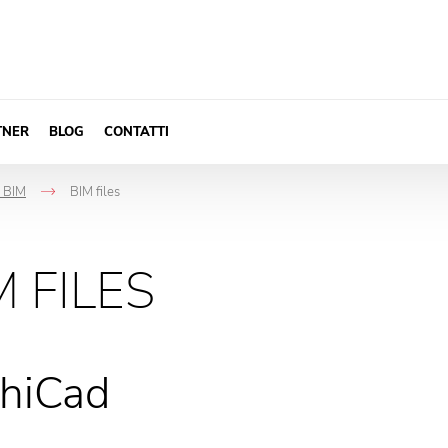
TNER
BLOG
CONTATTI
, BIM
BIM files
->
M FILES
hiCad