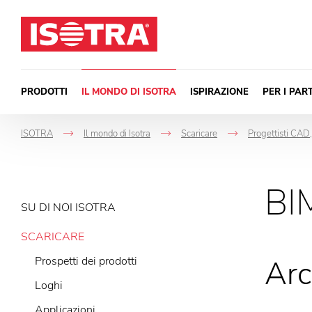
Vai al contenuto
PRODOTTI
IL MONDO DI ISOTRA
ISPIRAZIONE
PER I PAR
ISOTRA
Il mondo di Isotra
Scaricare
Progettisti CAD
->
->
->
BI
SU DI NOI ISOTRA
SCARICARE
Prospetti dei prodotti
Arc
Loghi
Applicazioni