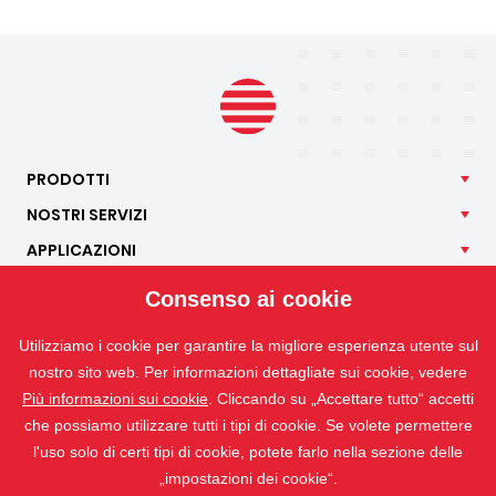
PRODOTTI
NOSTRI
SERVIZI
APPLICAZIONI
ISOTRA
Consenso ai cookie
CONTATTO
Utilizziamo i cookie per garantire la migliore esperienza utente sul
nostro sito web. Per informazioni dettagliate sui cookie, vedere
Più informazioni sui cookie
. Cliccando su „Accettare tutto“ accetti
che possiamo utilizzare tutti i tipi di cookie. Se volete permettere
l'uso solo di certi tipi di cookie, potete farlo nella sezione delle
„impostazioni dei cookie“.