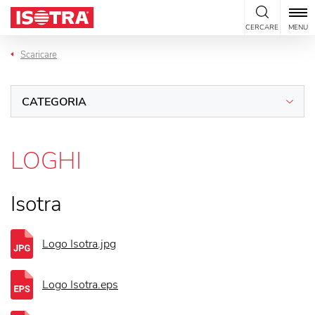
Vai al contenuto
CERCARE
MENU
Scaricare
CATEGORIA
LOGHI
Isotra
Logo Isotra.jpg
Logo Isotra.eps