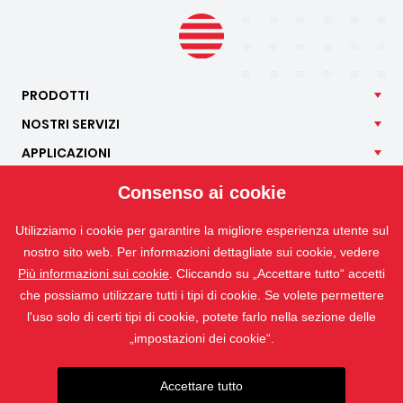
PRODOTTI
NOSTRI
SERVIZI
APPLICAZIONI
ISOTRA
Consenso ai cookie
CONTATTO
Utilizziamo i cookie per garantire la migliore esperienza utente sul
nostro sito web. Per informazioni dettagliate sui cookie, vedere
Più informazioni sui cookie
. Cliccando su „Accettare tutto“ accetti
che possiamo utilizzare tutti i tipi di cookie. Se volete permettere
l'uso solo di certi tipi di cookie, potete farlo nella sezione delle
„impostazioni dei cookie“.
Accettare tutto