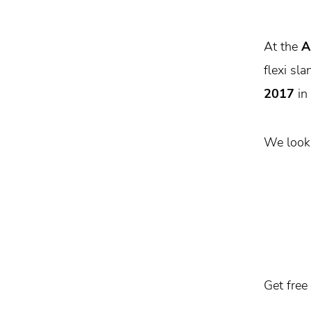
At the
A
flexi sl
2017
in
We look 
Get free