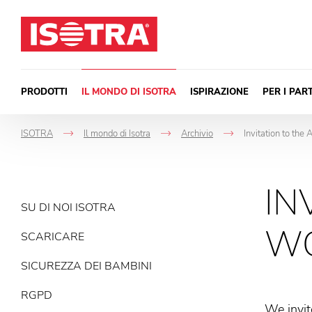
Vai al contenuto
PRODOTTI
IL MONDO DI ISOTRA
ISPIRAZIONE
PER I PAR
ISOTRA
Il mondo di Isotra
Archivio
Invitation to the
->
->
->
IN
SU DI NOI ISOTRA
WO
SCARICARE
SICUREZZA DEI BAMBINI
RGPD
We invit