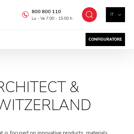
800 800 110
Cercare
IT
Lu - Ve 7.00 - 15.00 h
CONFIGURATORE
RCHITECT &
SWITZERLAND
hat is focused on innovative products, materials,