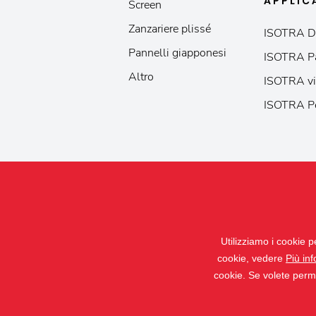
APPLIC
Screen
Zanzariere plissé
ISOTRA D
Pannelli giapponesi
ISOTRA P
Altro
ISOTRA vi
ISOTRA P
Utilizziamo i cookie p
cookie, vedere
Più in
cookie. Se volete permet