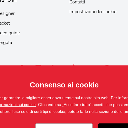
AZIONI
Contatti
Impostazioni dei cookie
esigner
acket
deo guide
ergola
Consenso ai cookie
er garantire la migliore esperienza utente sul nostro sito web. Per infor
formazioni sui cookie
. Cliccando su „Accettare tutto“ accetti che possiamo u
tere l'uso solo di certi tipi di cookie, potete farlo nella sezione delle „