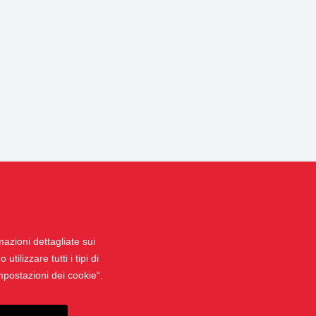
mazioni dettagliate sui
tilizzare tutti i tipi di
impostazioni dei cookie“.