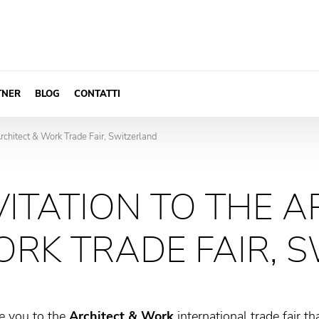
TNER
BLOG
CONTATTI
 Architect & Work Trade Fair, Switzerland
VITATION TO THE A
RK TRADE FAIR, 
e you to the
Architect & Work
international trade fair t