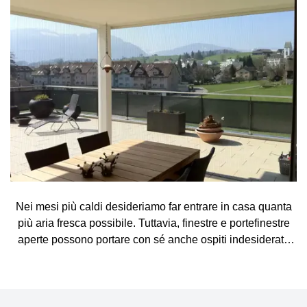
Nei mesi più caldi desideriamo far entrare in casa quanta
più aria fresca possibile. Tuttavia, finestre e portefinestre
aperte possono portare con sé anche ospiti indesiderati,
come zanzare, mosche, vespe e altri piccoli insetti. La
zanzariera rappresenta una soluzione semplice ed
elegante, che consente di arieggiare gli ambienti senza
preoccupazioni e di godersi appieno le giornate di