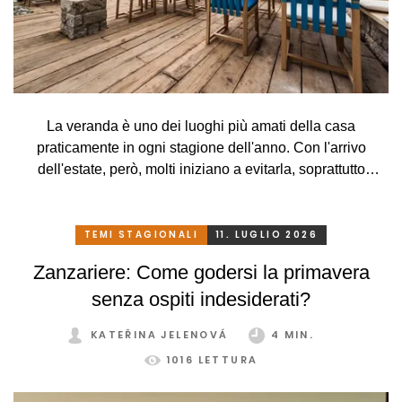
La veranda è uno dei luoghi più amati della casa
praticamente in ogni stagione dell'anno. Con l'arrivo
dell'estate, però, molti iniziano a evitarla, soprattutto
perché, a causa delle alte temperature, si trasforma più in
una serra rovente che in un luogo piacevole in cui
rilassarsi. Che peccato, però. Eppure basta davvero poco.
TEMI STAGIONALI
11. LUGLIO 2026
Con un sistema di schermatura adeguato, pratico e
Zanzariere: Come godersi la primavera
intelligente, potrete godervi la vostra veranda in tutta
senza ospiti indesiderati?
comodità, in ogni stagione e senza limitazioni.
KATEŘINA JELENOVÁ
4 MIN.
1016 LETTURA