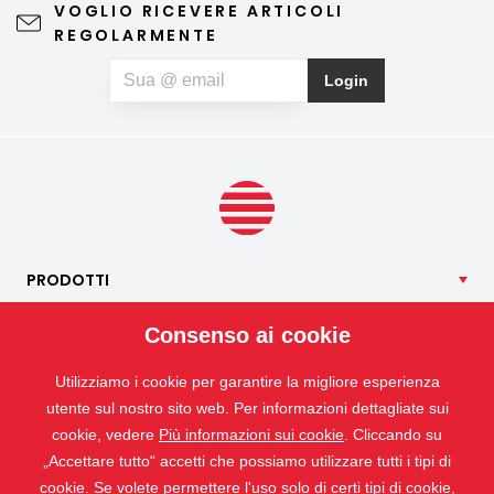
VOGLIO RICEVERE ARTICOLI
primavera e d'estate. Una zanzariera di qualità non
REGOLARMENTE
compromette la vista verso l'esterno né l'estetica
dell'abitazione, richiede una manutenzione minima e può
Login
contribuire anche a un riposo notturno più sereno. Se, oltre
agli insetti, soffrite anche di allergie al polline, potete
optare per una zanzariera speciale anti-polline, che aiuta a
limitare la quantità di particelle di polline che penetrano
all’interno.
PRODOTTI
NOSTRI
SERVIZI
Consenso ai cookie
APPLICAZIONI
Utilizziamo i cookie per garantire la migliore esperienza
ISOTRA
utente sul nostro sito web. Per informazioni dettagliate sui
CONTATTO
cookie, vedere
Più informazioni sui cookie
. Cliccando su
„Accettare tutto“ accetti che possiamo utilizzare tutti i tipi di
cookie. Se volete permettere l'uso solo di certi tipi di cookie,