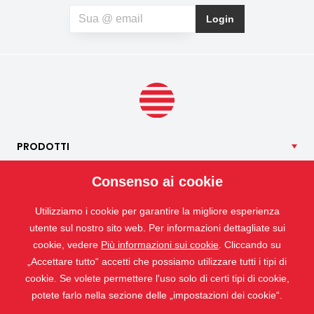
dell'abitazione, richiede una manutenzione minima e può
Login
contribuire anche a un riposo notturno più sereno. Se, oltre
agli insetti, soffrite anche di allergie al polline, potete
optare per una zanzariera speciale anti-polline, che aiuta a
limitare la quantità di particelle di polline che penetrano
all’interno.
PRODOTTI
NOSTRI
SERVIZI
Consenso ai cookie
APPLICAZIONI
Utilizziamo i cookie per garantire la migliore esperienza
ISOTRA
utente sul nostro sito web. Per informazioni dettagliate sui
CONTATTO
cookie, vedere
Più informazioni sui cookie
. Cliccando su
„Accettare tutto“ accetti che possiamo utilizzare tutti i tipi di
cookie. Se volete permettere l'uso solo di certi tipi di cookie,
potete farlo nella sezione delle „impostazioni dei cookie“.