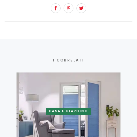
Facebook
Pinterest
Twitter
I CORRELATI
CASA E GIARDINO