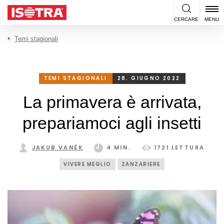
Vai al contenuto
CERCARE
MENU
Temi stagionali
TEMI STAGIONALI
28. GIUGNO 2022
La primavera è arrivata,
prepariamoci agli insetti
JAKUB VANĚK
4 MIN.
1721 LETTURA
VIVERE MEGLIO
ZANZARIERE