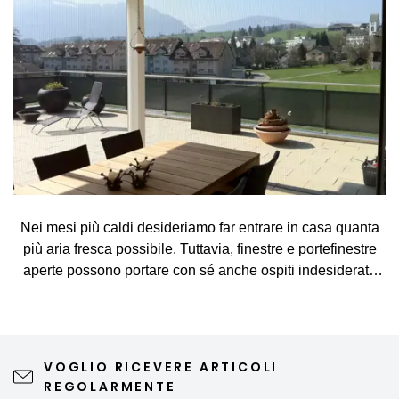
Nei mesi più caldi desideriamo far entrare in casa quanta
più aria fresca possibile. Tuttavia, finestre e portefinestre
aperte possono portare con sé anche ospiti indesiderati,
come zanzare, mosche, vespe e altri piccoli insetti. La
zanzariera rappresenta una soluzione semplice ed
elegante, che consente di arieggiare gli ambienti senza
preoccupazioni e di godersi appieno le giornate di
VOGLIO RICEVERE ARTICOLI
primavera e d'estate. Una zanzariera di qualità non
REGOLARMENTE
compromette la vista verso l'esterno né l'estetica