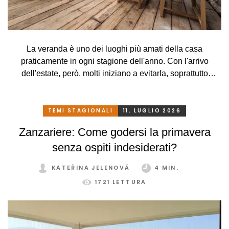
La veranda è uno dei luoghi più amati della casa
praticamente in ogni stagione dell'anno. Con l'arrivo
dell'estate, però, molti iniziano a evitarla, soprattutto
perché, a causa delle alte temperature, si trasforma più in
una serra rovente che in un luogo piacevole in cui
rilassarsi. Che peccato, però. Eppure basta davvero poco.
TEMI STAGIONALI
11. LUGLIO 2026
Con un sistema di schermatura adeguato, pratico e
Zanzariere: Come godersi la primavera
intelligente, potrete godervi la vostra veranda in tutta
senza ospiti indesiderati?
comodità, in ogni stagione e senza limitazioni.
KATEŘINA JELENOVÁ
4 MIN.
1721 LETTURA