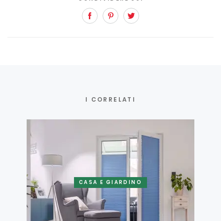
Facebook
Pinterest
Twitter
I CORRELATI
CASA E GIARDINO