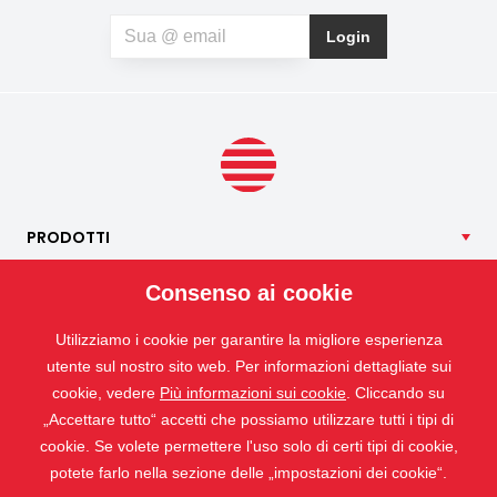
compromette la vista verso l'esterno né l'estetica
dell'abitazione, richiede una manutenzione minima e può
Login
contribuire anche a un riposo notturno più sereno. Se, oltre
agli insetti, soffrite anche di allergie al polline, potete
optare per una zanzariera speciale anti-polline, che aiuta a
limitare la quantità di particelle di polline che penetrano
all’interno.
PRODOTTI
NOSTRI
SERVIZI
Consenso ai cookie
APPLICAZIONI
Utilizziamo i cookie per garantire la migliore esperienza
ISOTRA
utente sul nostro sito web. Per informazioni dettagliate sui
CONTATTO
cookie, vedere
Più informazioni sui cookie
. Cliccando su
„Accettare tutto“ accetti che possiamo utilizzare tutti i tipi di
cookie. Se volete permettere l'uso solo di certi tipi di cookie,
potete farlo nella sezione delle „impostazioni dei cookie“.