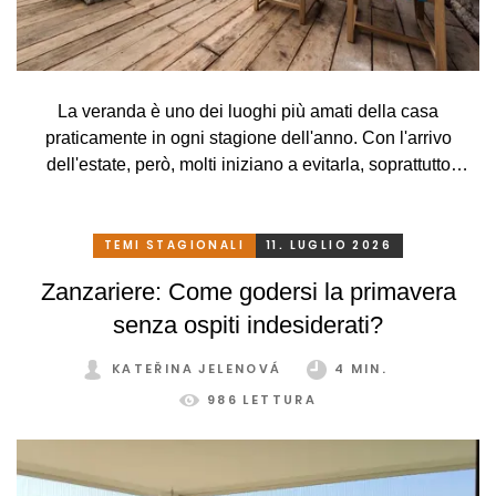
La veranda è uno dei luoghi più amati della casa
praticamente in ogni stagione dell'anno. Con l'arrivo
dell'estate, però, molti iniziano a evitarla, soprattutto
perché, a causa delle alte temperature, si trasforma più in
una serra rovente che in un luogo piacevole in cui
rilassarsi. Che peccato, però. Eppure basta davvero poco.
TEMI STAGIONALI
11. LUGLIO 2026
Con un sistema di schermatura adeguato, pratico e
Zanzariere: Come godersi la primavera
intelligente, potrete godervi la vostra veranda in tutta
senza ospiti indesiderati?
comodità, in ogni stagione e senza limitazioni.
KATEŘINA JELENOVÁ
4 MIN.
986 LETTURA