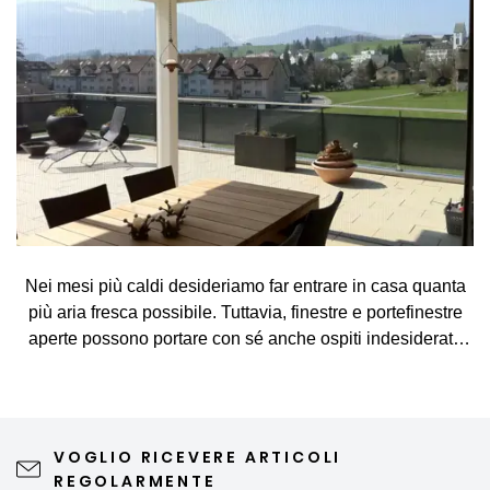
Nei mesi più caldi desideriamo far entrare in casa quanta
più aria fresca possibile. Tuttavia, finestre e portefinestre
aperte possono portare con sé anche ospiti indesiderati,
come zanzare, mosche, vespe e altri piccoli insetti. La
zanzariera rappresenta una soluzione semplice ed
elegante, che consente di arieggiare gli ambienti senza
preoccupazioni e di godersi appieno le giornate di
VOGLIO RICEVERE ARTICOLI
primavera e d'estate. Una zanzariera di qualità non
REGOLARMENTE