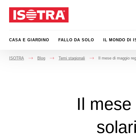
Vai al contenuto
CASA E GIARDINO
FALLO DA SOLO
IL MONDO DI 
ISOTRA
Blog
Temi stagionali
Il mese di maggio rega
->
->
->
Il mese
solar