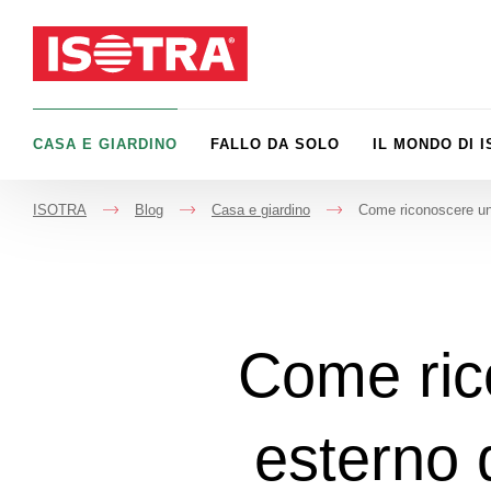
Vai al contenuto
CASA E GIARDINO
FALLO DA SOLO
IL MONDO DI 
ISOTRA
Blog
Casa e giardino
Come riconoscere una 
->
->
->
Come ric
esterno d