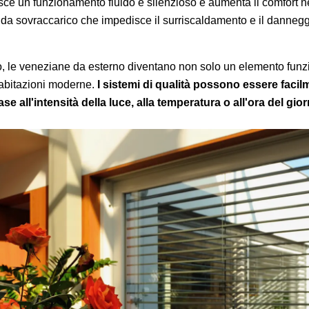
ce un funzionamento fluido e silenzioso e aumenta il comfort ne
e da sovraccarico che impedisce il surriscaldamento e il dannegg
o, le veneziane da esterno diventano non solo un elemento fun
abitazioni moderne.
I sistemi di qualità possono essere facil
e all'intensità della luce, alla temperatura o all'ora del gior