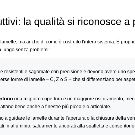
uttivi: la qualità si riconosce a
e lamelle, ma anche di come è costruito l'intero sistema. È propri
a lungo senza problemi:
 resistenti e sagomate con precisione e devono avere uno spess
rse forme di lamelle – C, Z o S – che si differenziano per aspett
entono
una migliore copertura e un maggiore oscuramento, ment
 adattano bene anche a finestre più piccole o articolate.
o a guidare le lamelle durante l'apertura o la chiusura della venez
zati in alluminio, saldamente ancorati alla spalletta e consenton