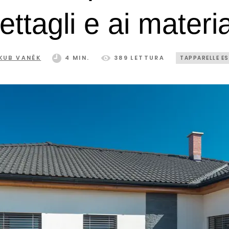
ettagli e ai materia
KUB VANĚK
4 MIN.
389 LETTURA
TAPPARELLE E