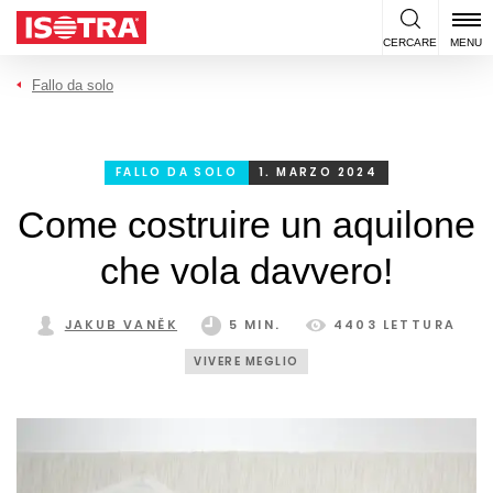
Vai al contenuto
CERCARE
MENU
Fallo da solo
FALLO DA SOLO
1. MARZO 2024
Come costruire un aquilone
che vola davvero!
JAKUB VANĚK
5 MIN.
4403 LETTURA
VIVERE MEGLIO