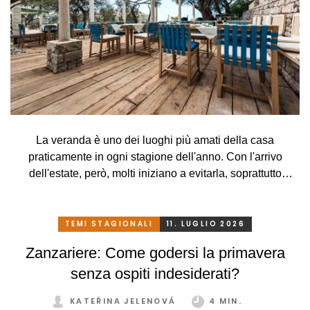
La veranda è uno dei luoghi più amati della casa
praticamente in ogni stagione dell'anno. Con l'arrivo
dell'estate, però, molti iniziano a evitarla, soprattutto
perché, a causa delle alte temperature, si trasforma più in
una serra rovente che in un luogo piacevole in cui
rilassarsi. Che peccato, però. Eppure basta davvero poco.
TEMI STAGIONALI
11. LUGLIO 2026
Con un sistema di schermatura adeguato, pratico e
Zanzariere: Come godersi la primavera
intelligente, potrete godervi la vostra veranda in tutta
senza ospiti indesiderati?
comodità, in ogni stagione e senza limitazioni.
KATEŘINA JELENOVÁ
4 MIN.