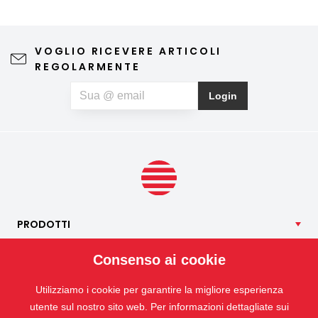
zanzariera rappresenta una soluzione semplice ed
elegante, che consente di arieggiare gli ambienti senza
preoccupazioni e di godersi appieno le giornate di
VOGLIO RICEVERE ARTICOLI
primavera e d'estate. Una zanzariera di qualità non
REGOLARMENTE
compromette la vista verso l'esterno né l'estetica
dell'abitazione, richiede una manutenzione minima e può
Login
contribuire anche a un riposo notturno più sereno. Se, oltre
agli insetti, soffrite anche di allergie al polline, potete
optare per una zanzariera speciale anti-polline, che aiuta a
limitare la quantità di particelle di polline che penetrano
all’interno.
PRODOTTI
NOSTRI
SERVIZI
Consenso ai cookie
APPLICAZIONI
Utilizziamo i cookie per garantire la migliore esperienza
ISOTRA
utente sul nostro sito web. Per informazioni dettagliate sui
CONTATTO