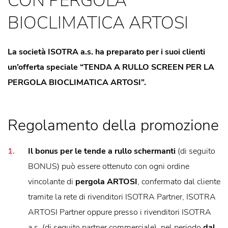
CON PERGOLA
BIOCLIMATICA ARTOSI
La società ISOTRA a.s. ha preparato per i suoi clienti
un’offerta speciale “TENDA A RULLO SCREEN PER LA
PERGOLA BIOCLIMATICA ARTOSI”.
Regolamento della promozione
Il bonus per le tende a rullo schermanti
(di seguito
BONUS) può essere ottenuto con ogni ordine
vincolante di
pergola ARTOSI
, confermato dal cliente
tramite la rete di rivenditori ISOTRA Partner, ISOTRA
ARTOSI Partner oppure presso i rivenditori ISOTRA
a.s. (di seguito partner commerciale), nel periodo
dal