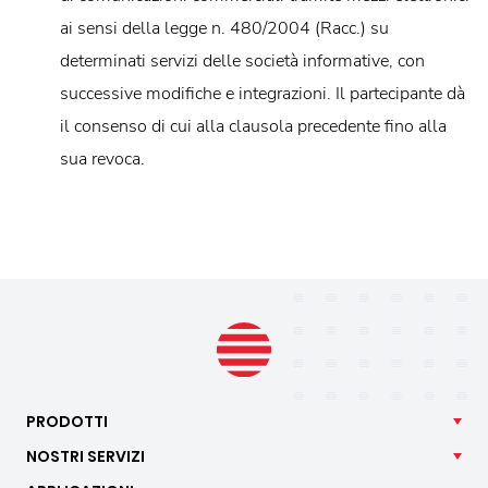
ai sensi della legge n. 480/2004 (Racc.) su
determinati servizi delle società informative, con
successive modifiche e integrazioni. Il partecipante dà
il consenso di cui alla clausola precedente fino alla
sua revoca.
PRODOTTI
NOSTRI
SERVIZI