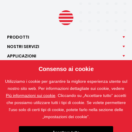
PRODOTTI
NOSTRI
SERVIZI
APPLICAZIONI
ISOTRA
Consenso ai cookie
CONTATTO
Utilizziamo i cookie per garantire la migliore esperienza utente sul
nostro sito web. Per informazioni dettagliate sui cookie, vedere
Più informazioni sui cookie
. Cliccando su „Accettare tutto“ accetti
che possiamo utilizzare tutti i tipi di cookie. Se volete permettere
l'uso solo di certi tipi di cookie, potete farlo nella sezione delle
„impostazioni dei cookie“.