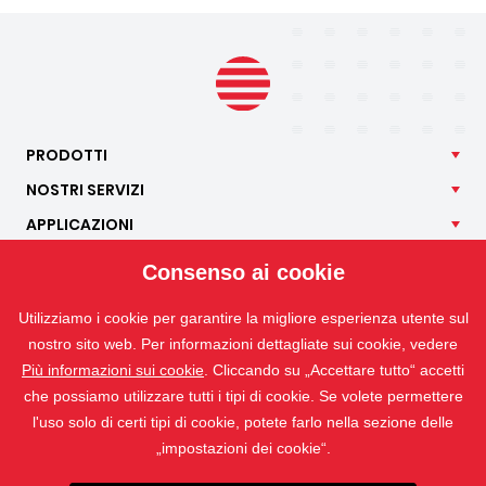
PRODOTTI
NOSTRI
SERVIZI
APPLICAZIONI
ISOTRA
Consenso ai cookie
CONTATTO
Utilizziamo i cookie per garantire la migliore esperienza utente sul
nostro sito web. Per informazioni dettagliate sui cookie, vedere
Più informazioni sui cookie
. Cliccando su „Accettare tutto“ accetti
che possiamo utilizzare tutti i tipi di cookie. Se volete permettere
l'uso solo di certi tipi di cookie, potete farlo nella sezione delle
„impostazioni dei cookie“.