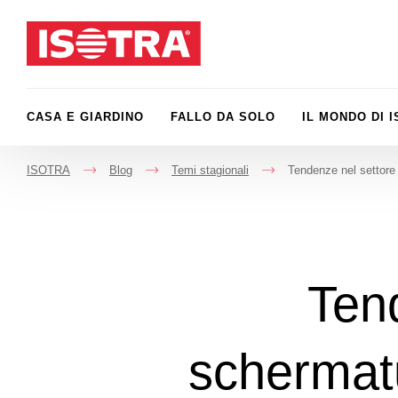
Vai al contenuto
CASA E GIARDINO
FALLO DA SOLO
IL MONDO DI 
ISOTRA
Blog
Temi stagionali
Tendenze nel settore 
->
->
->
Tend
schermatu