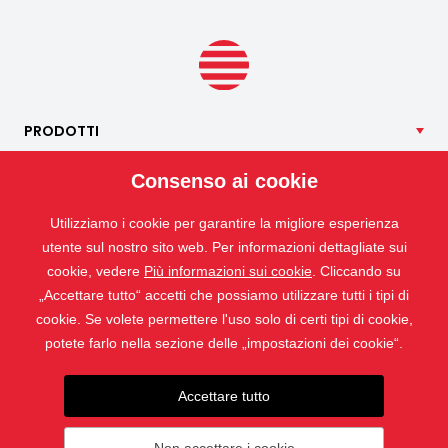
optare per una zanzariera speciale anti-polline, che aiuta a
limitare la quantità di particelle di polline che penetrano
all’interno.
PRODOTTI
NOSTRI
SERVIZI
Consenso ai cookie
APPLICAZIONI
Utilizziamo i cookie per garantire la migliore esperienza
ISOTRA
utente sul nostro sito web. Per informazioni dettagliate sui
CONTATTO
cookie, vedere
Più informazioni sui cookie
. Cliccando su
„Accettare tutto“ accetti che possiamo utilizzare tutti i tipi di
cookie. Se volete permettere l'uso solo di certi tipi di cookie,
potete farlo nella sezione delle „impostazioni dei cookie“.
Accettare tutto