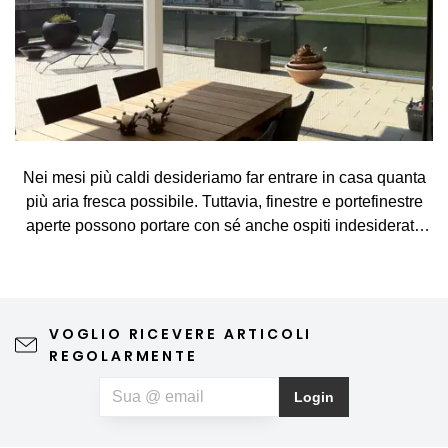
Nei mesi più caldi desideriamo far entrare in casa quanta
più aria fresca possibile. Tuttavia, finestre e portefinestre
aperte possono portare con sé anche ospiti indesiderati,
come zanzare, mosche, vespe e altri piccoli insetti. La
zanzariera rappresenta una soluzione semplice ed
elegante, che consente di arieggiare gli ambienti senza
preoccupazioni e di godersi appieno le giornate di
VOGLIO RICEVERE ARTICOLI
primavera e d'estate. Una zanzariera di qualità non
REGOLARMENTE
compromette la vista verso l'esterno né l'estetica
dell'abitazione, richiede una manutenzione minima e può
Login
contribuire anche a un riposo notturno più sereno. Se, oltre
agli insetti, soffrite anche di allergie al polline, potete