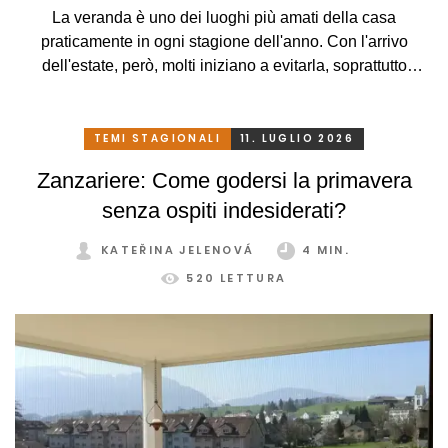
La veranda è uno dei luoghi più amati della casa
praticamente in ogni stagione dell'anno. Con l'arrivo
dell'estate, però, molti iniziano a evitarla, soprattutto
perché, a causa delle alte temperature, si trasforma più in
una serra rovente che in un luogo piacevole in cui
rilassarsi. Che peccato, però. Eppure basta davvero poco.
TEMI STAGIONALI
11. LUGLIO 2026
Con un sistema di schermatura adeguato, pratico e
Zanzariere: Come godersi la primavera
intelligente, potrete godervi la vostra veranda in tutta
senza ospiti indesiderati?
comodità, in ogni stagione e senza limitazioni.
KATEŘINA JELENOVÁ
4 MIN.
520 LETTURA